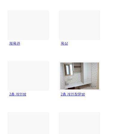
체육관
옥상
2층 개인방
2층 개인창문방