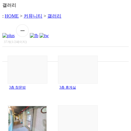
갤러리
:
HOME
>
커뮤니티
>
갤러리
37개(1/2페이지)
3층 창문방
3층 휴게실