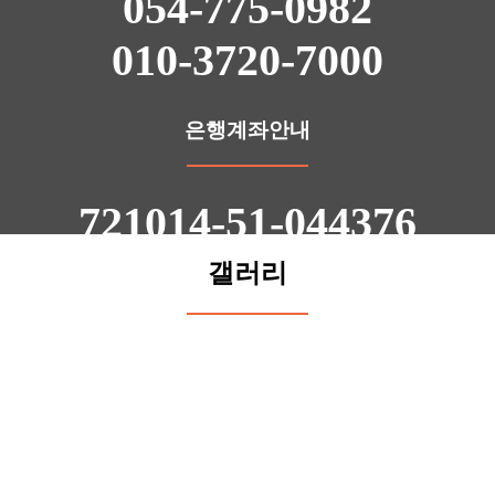
054-775-0982
010-3720-7000
은행계좌안내
721014-51-044376
갤러리
농협 | 예금주 김상율