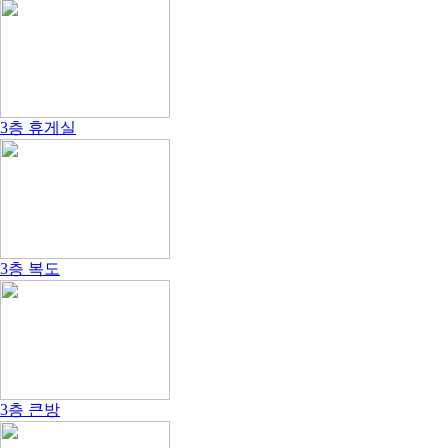
3층 휴게실
3층 복도
3층 큰방